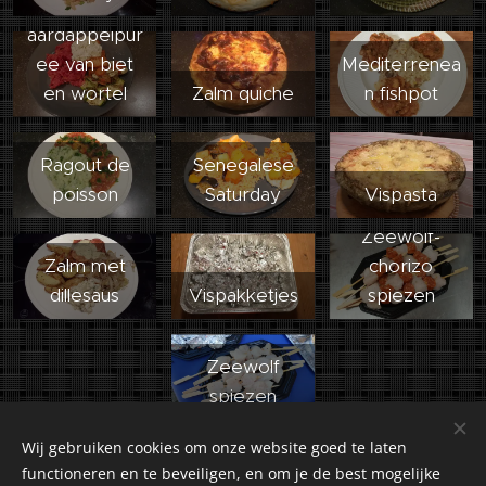
zalm met
aardappelpur
ee van biet
Mediterrenea
en wortel
Zalm quiche
n fishpot
Ragout de
Senegalese
poisson
Saturday
Vispasta
Zeewolf-
Zalm met
chorizo
dillesaus
Vispakketjes
spiezen
Zeewolf
spiezen
Wij gebruiken cookies om onze website goed te laten
functioneren en te beveiligen, en om je de best mogelijke