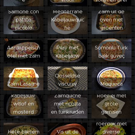
Salmone con
Mediterrane
Zalm uit de
patate
Kabeljauwquic
oven met
piccole
he
groenten
Aardappelsch
Pilav met
Somonlu Türk
otel met zalm
Kabeljauw
balık güveç
Oosseldse
Traybake
Zalm Lasagne
viscurry
Moqueca
met
kabeljauw,
Zalmquiche
Roer-ei met
witlof en
met ricotta
grote
mosterd
en tuinkruiden
garnalen
Garnalen
roerbak met
Hete bliksem
Vis uit de
diverse