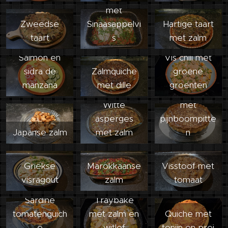
met
Zweedse
Sinaasappelvi
Hartige taart
taart
s
met zalm
Salmón en
Vis chili met
sidra de
Zalmquiche
groene
manzana
met dille
groenten
Tonijn quiche
Witte
met
asperges
pijnboompitte
Japanse zalm
met zalm
n
Griekse
Marokkaanse
Visstoof met
visragout
zalm
tomaat
Sardine
Traybake
tomatenquich
met zalm en
Quiche met
e
witlof
tonijn en prei