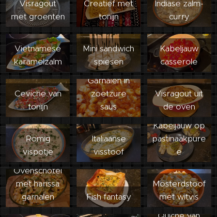
Visragout
Creatief met
Indiase zalm-
met groenten
tonijn
curry
Vietnamese
Mini sandwich
Kabeljauw
karamelzalm
spiesen
casserole
Garnalen in
Ceviche van
zoetzure
Visragout uit
tonijn
saus
de oven
Kabeljauw op
Romig
Italiaanse
pastinaakpure
vispotje
visstoof
e
Ovenschotel
met harissa
Mosterdstoof
garnalen
Fish fantasy
met witvis
Quiche van