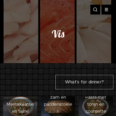
Vis
What's for dinner?
Lasagne met
zalm en
Pasta met
Geroosterde
Marokkaanse
paddenstoele
tonijn en
Mediterrane
vis tajine
n
courgette
Groenten