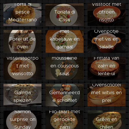
Torta di
Visstoof met
pesce
Tonata di
citroen
Mediterrano
Casa
risotto
Mosterdstoof
met
Ovenpotje
Rode mul
Forel uit de
kabeljauw en
met vis en
met
oven
garnaal
salade
Provincaalse
aardappel
visserstoofpo
mousseline
Frittata van
t met
en couscous
zalm en
visrisotto
saus
lente-ui
Ovenschotel
Gamba
Gemarineerd
met witvis en
spiezen
e scholfilet
prei
Salmon
Filo-taart met
surprise on
gerookte
Grillen en
Gebakken
Sunday
zalm
chillen