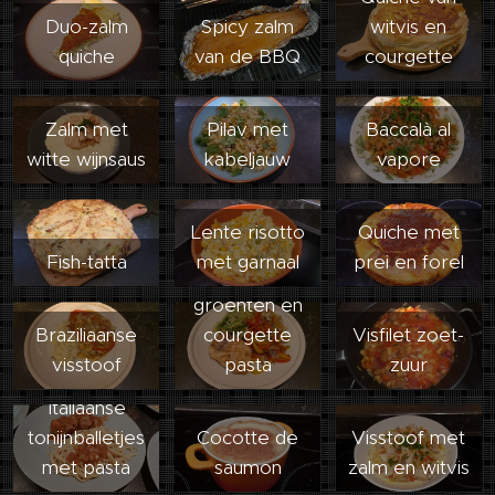
Duo-zalm
Spicy zalm
witvis en
quiche
van de BBQ
courgette
Zalm met
Pilav met
Baccalà al
witte wijnsaus
kabeljauw
vapore
Lente risotto
Quiche met
Zalm met
Fish-tatta
met garnaal
prei en forel
gestoofde
groenten en
Braziliaanse
courgette
Visfilet zoet-
visstoof
pasta
zuur
Italiaanse
tonijnballetjes
Cocotte de
Visstoof met
met pasta
saumon
zalm en witvis