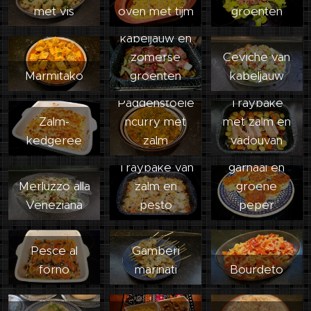
met vis
oven met tijm
groenten
Traybake van
kabeljauw en
zomerse
Ceviche van
Marmitako
groenten
kabeljauw
Paddenstoele
Traybake
Zalm-
ncurry met
met zalm en
kedgeree
zalm
vadouvan
Quiche met
Traybake van
garnaal en
Merluzzo alla
zalm en
groene
Veneziana
pesto
peper
Pesce al
Gamberi
forno
marinati
Bourdeto