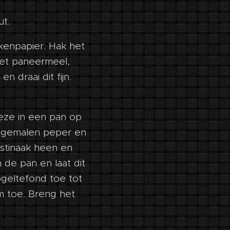
ut.
enpapier. Hak het
het paneermeel,
n draai dit fijn.
deze in een pan op
rsgemalen peper en
astinaak heen en
 de pan en laat dit
geltefond toe tot
m toe. Breng het