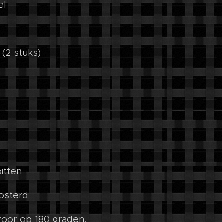
el
(2 stuks)
m
itten
mosterd
oor op 180 graden.