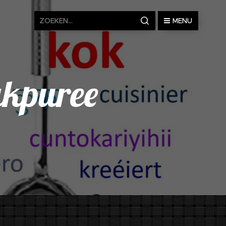
MENU
akpuree