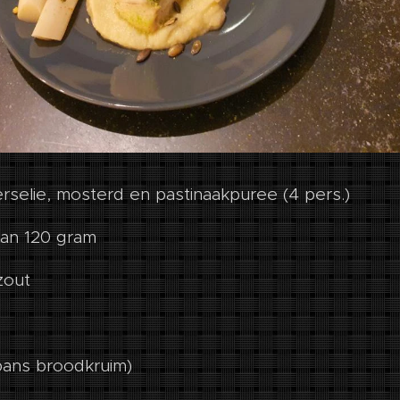
rselie, mosterd en pastinaakpuree (4 pers.)
van 120 gram
zout
pans broodkruim)