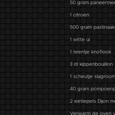
50 gram paneerme
1 citroen
500 gram pastinaak 
1 witte ui
1 teentje knoflook
3 dl kippenbouillon
1 scheutje slagroo
40 gram pompoenp
2 eetlepels Dijon 
Verwarm de oven v