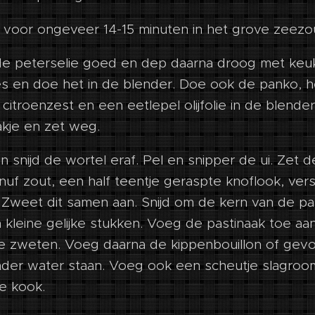
 voor ongeveer 14-15 minuten in het grove zeezo
e peterselie goed en dep daarna droog met keuk
mes en doe het in de blender. Doe ook de panko, 
itroenzest en een eetlepel olijfolie in de blender e
akje en zet weg.
en snijd de wortel eraf. Pel en snipper de ui. Zet 
nuf zout, een half teentje geraspte knoflook, ve
e. Zweet dit samen aan. Snijd om de kern van de p
n kleine gelijke stukken. Voeg de pastinaak toe aan
 zweten. Voeg daarna de kippenbouillon of gevo
der water staan. Voeg ook een scheutje slagroo
e kook.