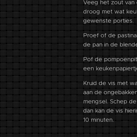
Veeg het zout van 
droog met wat keuke
gewenste porties.
Proef of de pastina
de pan in de blende
Pof de pompoenpitten
een keukenpapiertj
Kruid de vis met w
aan de ongebakken z
mengsel. Schep de 
dan kan de vis hier
10 minuten.