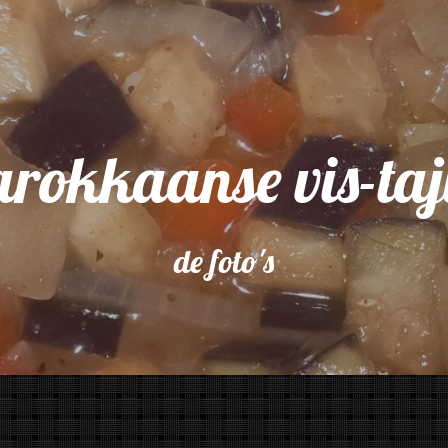
rokkaanse vis-taj
de foto's