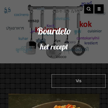
Bourdeto
het recept
Vis