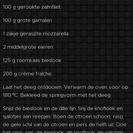
100 g gerookte zalmfilet
100 g grote garnalen
1 zakje geraspte mozzarella
2 middelgrote eieren
125 g roomkaas bieslook
200 g crème fraîche
Laat het deeg ontdooien. Verwarm de oven voor op
180 ºC. Bekleed de springvorm met het deeg.
Snijd de bieslook en de dille fijn. Snij de knoflook en
sjalotjes aan reepjes. Boen de citroen schoon, rasp
de gele schil van de citroen en pers de helft uit. Doe
het rasp, sap, de bieslook, de knoflook, de sjalotjes