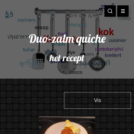
Duo-zalm quiche
het recept
Vis