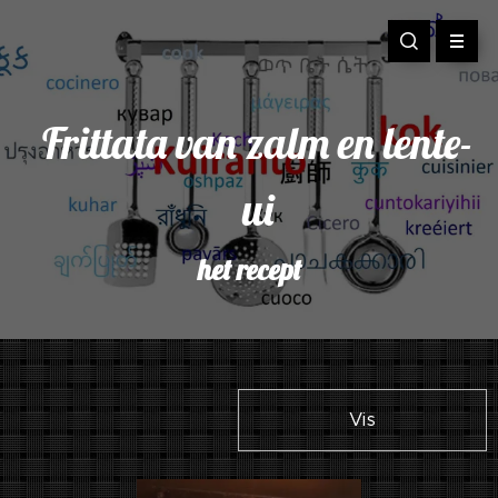
Frittata van zalm en lente-
ui
het recept
Vis