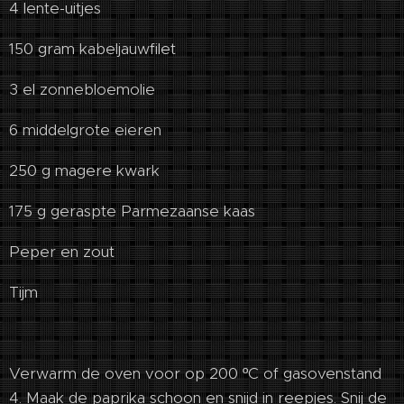
4 lente-uitjes
150 gram kabeljauwfilet
3 el zonnebloemolie
6 middelgrote eieren
250 g magere kwark
175 g geraspte Parmezaanse kaas
Peper en zout
Tijm
Verwarm de oven voor op 200 ºC of gasovenstand
4. Maak de paprika schoon en snijd in reepjes. Snij de