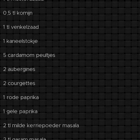
0,5 tl komijn
1 tl venkelzaad
1 kaneelstokje
5 cardamom peultjes
2 aubergines
2 courgettes
1 rode paprika
1 gele paprika
2 tl milde kerriepoeder masala
2 tl garam masala