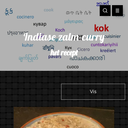
Indiase zalm-curry
het recept
Vis