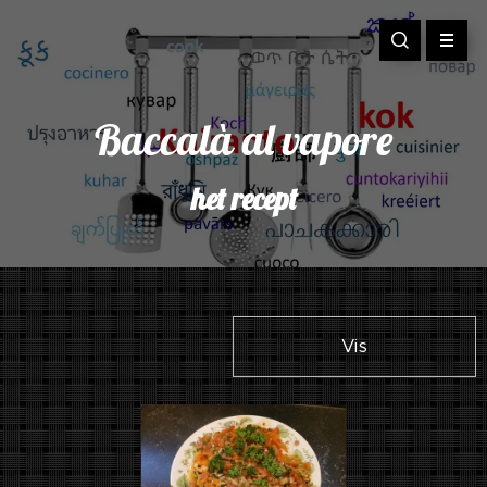
Baccalà al vapore
het recept
Vis