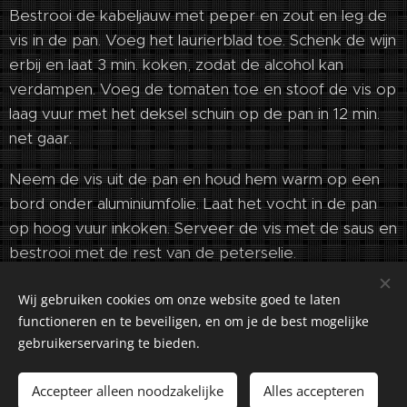
Bestrooi de kabeljauw met peper en zout en leg de
vis in de pan. Voeg het laurierblad toe. Schenk de wijn
erbij en laat 3 min. koken, zodat de alcohol kan
verdampen. Voeg de tomaten toe en stoof de vis op
laag vuur met het deksel schuin op de pan in 12 min.
net gaar.
Neem de vis uit de pan en houd hem warm op een
bord onder aluminiumfolie. Laat het vocht in de pan
op hoog vuur inkoken. Serveer de vis met de saus en
bestrooi met de rest van de peterselie.
Wij gebruiken cookies om onze website goed te laten
functioneren en te beveiligen, en om je de best mogelijke
gebruikerservaring te bieden.
©2018-2026 Kuiranto Culinary Creations. Oosseldstraat 8,
Doetinchem, 7004 DM. Alle rechten voorbehouden.
Accepteer alleen noodzakelijke
Alles accepteren
Cookies