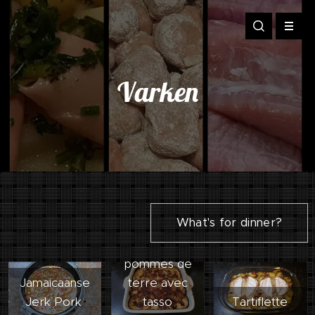
Varken
What's for dinner?
Cajun
pommes de
Jamaicaanse
terre avec
Traybake
Jerk Pork
tasso
Tartiflette
met