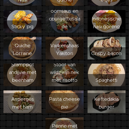
champignonr
oomsaus en
courgettesala
Indonesische
Sticky pig
de
nasi goreng
Quiche
Varkenshaas
Lorraine
Yakitori
Crispy bacon
Stamppot
Stoof van
andijvie met
wildzwijn nek
beenham
met risotto
Spaghetti
Asperges
Pasta cheese
Keftedakia
met ham
pie
burger
Penne met