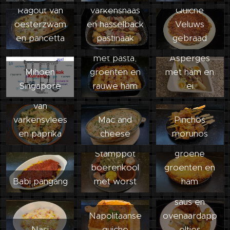
Ragout van
varkenshaas
Quiche
oesterzwam
en hasselback
Veluws
en pancetta
pastinaak
gebraad
Traybake
met pasta,
Asperges
Mihoen
groenten en
met ham en
Singapore
rauwe ham
ei
Stoofschotel
van
varkensvlees
Mac and
Pinchos
Frittata met
en paprika
cheese
morunos
champignons,
Andijvieschot
Stamppot
groene
el met
boerenkool
groenten en
gehaktballetje
Babi pangang
met worst
ham
s in zoetzure
saus en
Varkenshaas
Napolitaanse
ovenaardapp
met
Nasi
quiche
eltjes