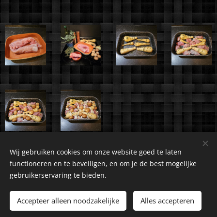
Wij gebruiken cookies om onze website goed te laten
functioneren en te beveiligen, en om je de best mogelijke
gebruikerservaring te bieden.
©2018-2026 Kuiranto Culinary Creations. Oosseldstraat 8,
Doetinchem, 7004 DM. Alle rechten voorbehouden.
Accepteer alleen noodzakelijke
Alles accepteren
Cookies