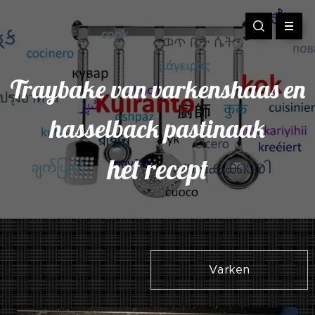
Traybake van varkenshaas en
hasselback pastinaak
het recept
Varken