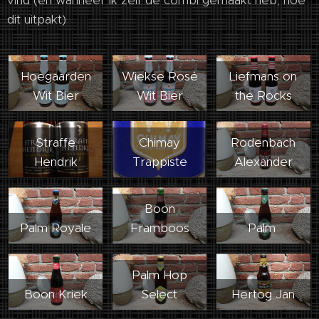
vind (en wanneer ik zelf de combi gemaakt heb, hoe
dit uitpakt)
Hoegaarden
Wiekse Rosé
Liefmans on
Wit Bier
Wit Bier
the Rocks
Straffe
Chimay
Rodenbach
Hendrik
Trappiste
Alexander
Boon
Palm Royale
Framboos
Palm
Palm Hop
Boon Kriek
Select
Hertog Jan