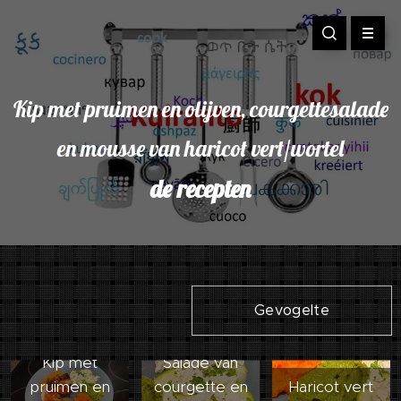
Kip met pruimen en olijven, courgettesalade
en mousse van haricot vert/wortel
de recepten
Gevogelte
Kip met
Salade van
pruimen en
courgette en
Haricot vert