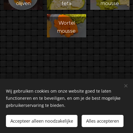
olijven
feta
mousse
Wortel
mousse
Wij gebruiken cookies om onze website goed te laten
functioneren en te beveiligen, en om je de best mogelijke
gebruikerservaring te bieden.
©2018-2026 Kuiranto Culinary Creations. Oosseldstraat 8,
Doetinchem, 7004 DM. Alle rechten voorbehouden.
Accepteer alleen noodzakelijke
Alles accepteren
Cookies