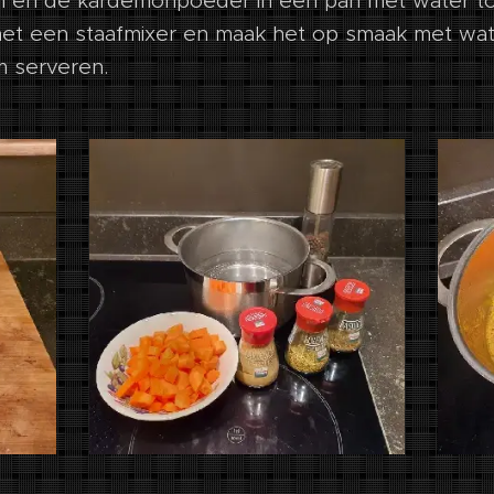
jn en de kardemonpoeder in een pan met water tot
et een staafmixer en maak het op smaak met wat
 serveren.