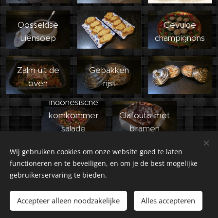
Oosseldse
Gevulde
uiensoep
champignons
Zalm uit de
Gebakken
oven
rijst
Indonesische
komkommer
Clafoutis met
salade
bramen
Wij gebruiken cookies om onze website goed te laten
functioneren en te beveiligen, en om je de best mogelijke
gebruikerservaring te bieden.
©2018-2026 Kuiranto Culinary Creations. Oosseldstraat 8,
Doetinchem, 7004 DM. Alle rechten voorbehouden.
Accepteer alleen noodzakelijke
Alles accepteren
Cookies