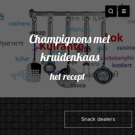
Champignons met
kruidenkaas
het recept
Snack dealers