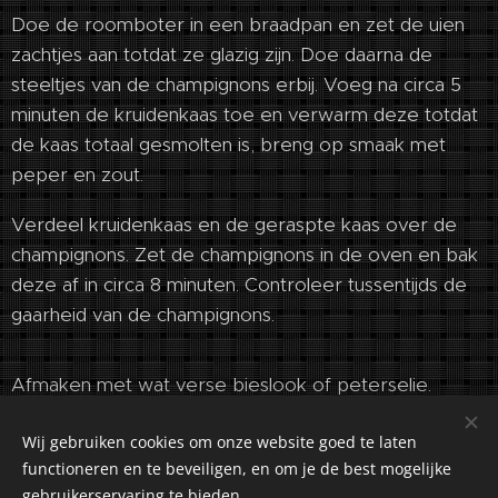
Doe de roomboter in een braadpan en zet de uien
zachtjes aan totdat ze glazig zijn. Doe daarna de
steeltjes van de champignons erbij. Voeg na circa 5
minuten de kruidenkaas toe en verwarm deze totdat
de kaas totaal gesmolten is, breng op smaak met
peper en zout.
Verdeel kruidenkaas en de geraspte kaas over de
champignons. Zet de champignons in de oven en bak
deze af in circa 8 minuten. Controleer tussentijds de
gaarheid van de champignons.
Afmaken met wat verse bieslook of peterselie.
Wij gebruiken cookies om onze website goed te laten
functioneren en te beveiligen, en om je de best mogelijke
gebruikerservaring te bieden.
©2018-2026 Kuiranto Culinary Creations. Oosseldstraat 8,