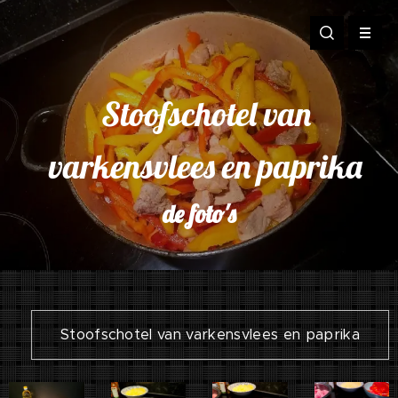
Stoofschotel van
varkensvlees en paprika
de foto's
Stoofschotel van varkensvlees en paprika