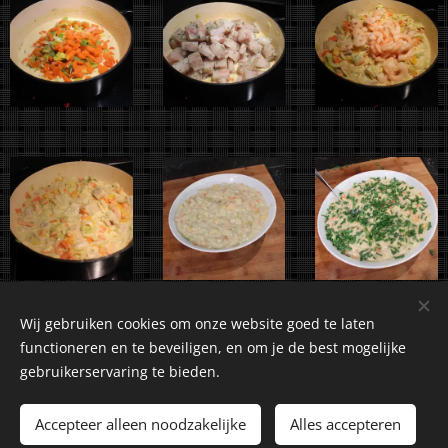
Wij gebruiken cookies om onze website goed te laten
functioneren en te beveiligen, en om je de best mogelijke
gebruikerservaring te bieden.
©2018-2026 Kuiranto Culinary Creations. Oosseldstraat 8,
Doetinchem, 7004 DM. Alle rechten voorbehouden.
Accepteer alleen noodzakelijke
Alles accepteren
Cookies