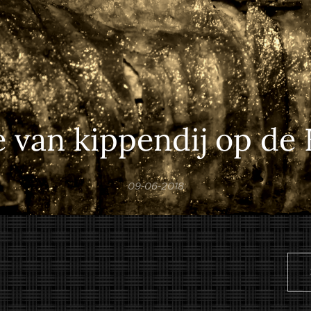
 van kippendij op d
09-06-2018