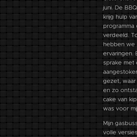
juni. De BBQ
krijg hulp v
programma 
verdeeld. 
hebben we 
ervaringen.
sprake met 
aangestoken
gezet, waar
en zo ontst
cake van kip
was voor mij
Mijn gasbus
volle versi