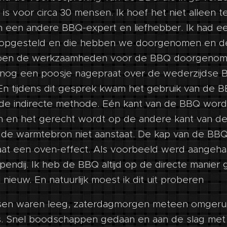
 is voor circa 30 mensen. Ik hoef het niet alleen t
an een andere BBQ-expert en liefhebber. Ik had e
opgesteld en die hebben we doorgenomen en d
Toen de werkzaamheden voor de BBQ doorgeno
nog een poosje nagepraat over de wederzijdse 
 En tijdens dit gesprek kwam het gebruik van de B
de indirecte methode. Eén kant van de BBQ word
 en het gerecht wordt op de andere kant van d
 de warmtebron niet aanstaat. De kap van de BBQ
aat een oven-effect. Als voorbeeld werd aangeha
pendij. Ik heb de BBQ altijd op de directe manier g
 nieuw. En natuurlijk moest ik dit uit proberen
sen waren leeg, zaterdagmorgen meteen omgerui
es. Snel boodschappen gedaan en aan de slag met