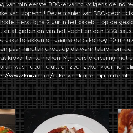
ng van mijn eerste BBQ-ervaring volgens de indire
ke van kippendij! Deze manier van BBQ-gebruik i
ode. Eerst bijna 2 uur in het cakeblik op de ges
t er af gieten en van het vocht en een BBQ-saus
 cake te lakken en daarna de cake nog 20 minut
 een paar minuten direct op de warmtebron om de 
at krokanter te maken. Mijn eerste ervaring met 
ruik was goed gelukt en zeer zeker voor herhali
ps://www.kuiranto.nl/cake-van-kippendij-op-de-bbq