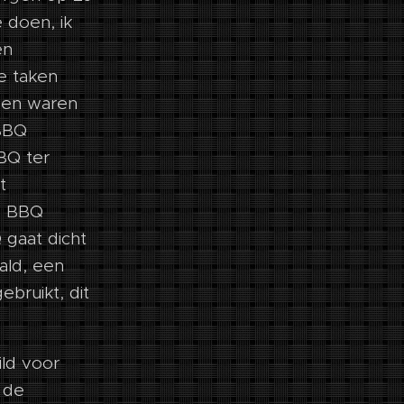
e doen, ik
en
e taken
men waren
BBQ
BQ ter
t
e BBQ
 gaat dicht
ald, een
ebruikt, dit
ld voor
 de