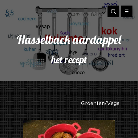
Hasselback aardappel
het recept
Groenten/Vega