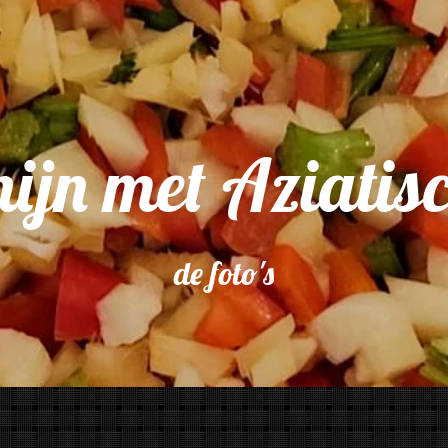
nijn met Aziatis
de foto's