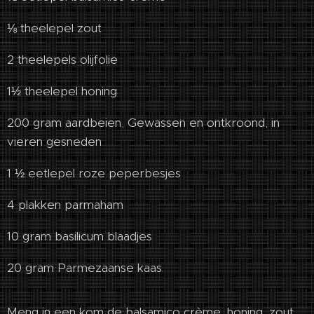
⅛ theelepel zout
2 theelepels olijfolie
1½ theelepel honing
200 gram aardbeien, Gewassen en ontkroond, in
vieren gesneden
1 ½ eetlepel roze peperbesjes
4 plakken parmaham
10 gram basilicum blaadjes
20 gram Parmezaanse kaas
Meng in een kom de balsamico crème, honing, zout