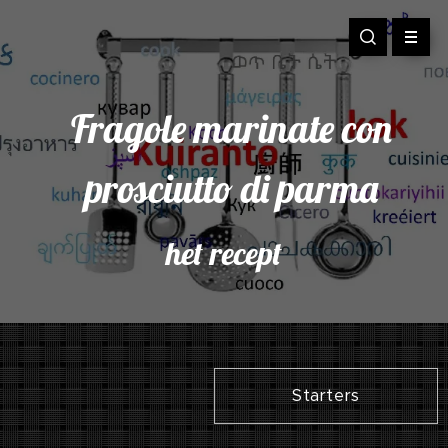
Fragole marinate con
prosciutto di parma
het recept
Starters