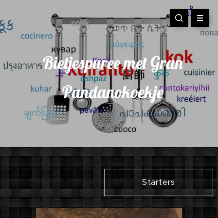
Bietjespuree met Gran
Pandanokoekje
Starters