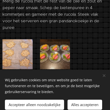
Meng de rucola met de rest van de olie en zout en
peper naar smaak. Schep de bietenpuree in 4
kommetjes en garneer met de rucola. Steek vlak
voor het serveren een gran pandanokoekje in de
puree.
Wij gebruiken cookies om onze website goed te laten
functioneren en te beveiligen, en om je de best mogelijke
gebruikerservaring te bieden.
©2018-2026 Kuiranto Culinary Creations. Oosseldstraat 8,
Doetinchem, 7004 DM. Alle rechten voorbehouden.
Accepteer alleen noodzakelijke
Alles accepteren
Cookies