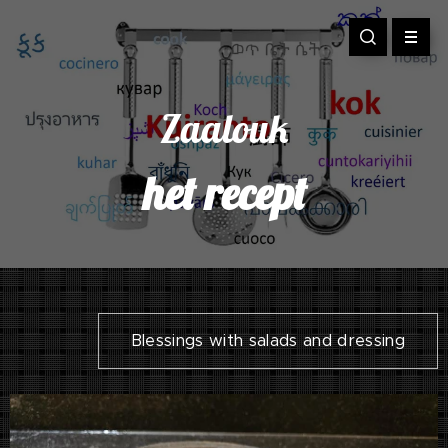
Zaalouk
het recept
Blessings with salads and dressing