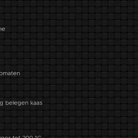
he
omaten
ng belegen kaas
oor tot 200 °C.