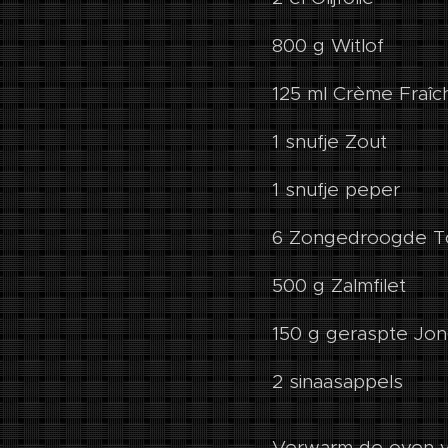
800 g Witlof
125 ml Crème Fraîc
1 snufje Zout
1 snufje peper
6 Zongedroogde T
500 g Zalmfilet
150 g geraspte Jo
2 sinaasappels
Verwarm de oven v