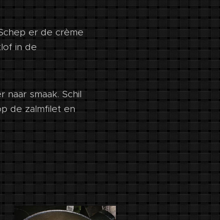
r. Schep er de crème
lof in de
r naar smaak. Schil
op de zalmfilet en