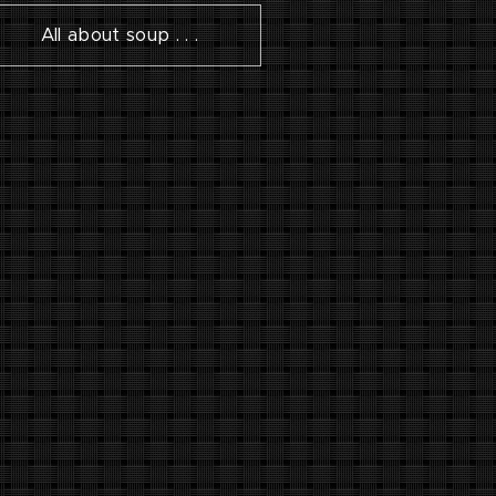
All about soup . . .