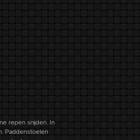
ne repen snijden. In
en. Paddenstoelen