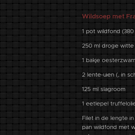
Wildsoep met Fr
1 pot wildfond (380
250 ml droge witte 
1 bakje oesterzwa
2 lente-uien (, in s
125 ml slagroom
1 eetlepel truffeloli
Filet in de lengte i
pan wildfond met w