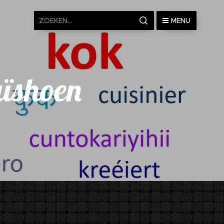
MENU
ïshoen