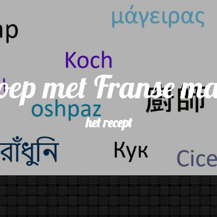
oep met Franse ma
het recept