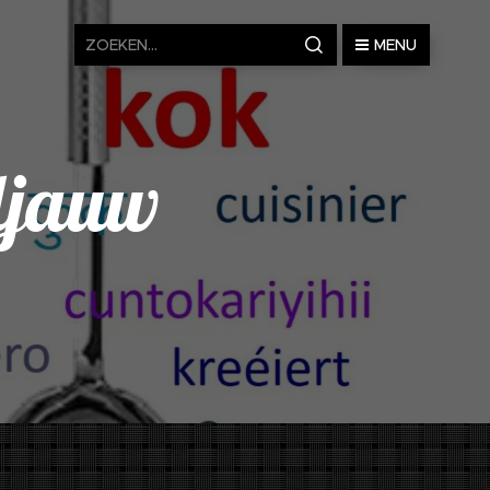
MENU
eljauw