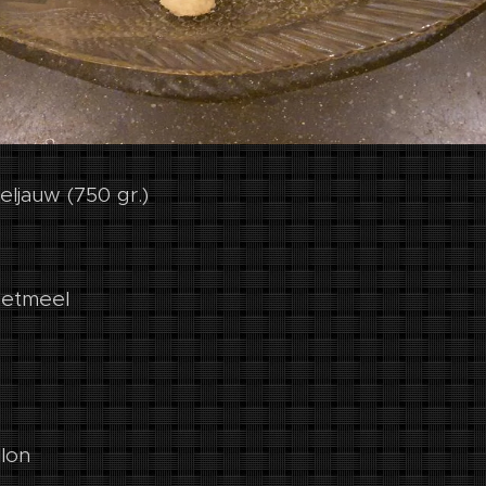
eljauw (750 gr.)
zetmeel
llon