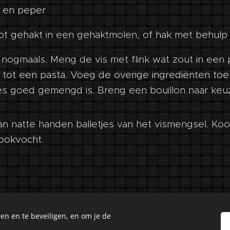
t en peper
 tot gehakt in een gehaktmolen, of hak met behulp
 nogmaals. Meng de vis met flink wat zout in ee
 tot een pasta. Voeg de overige ingrediënten to
les goed gemengd is. Breng een bouillon naar keu
n natte handen balletjes van het vismengsel. Koo
kookvocht.
en en te beveiligen, en om je de
Culinary Creations. Oosseldstraat 8, Doetinchem, 7004 DM. Alle 
Cookies