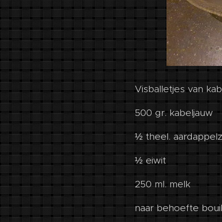
Visballetjes van kab
500 gr. kabeljauw
½ theel. aardappel
½ eiwit
250 ml. melk
naar behoefte boui