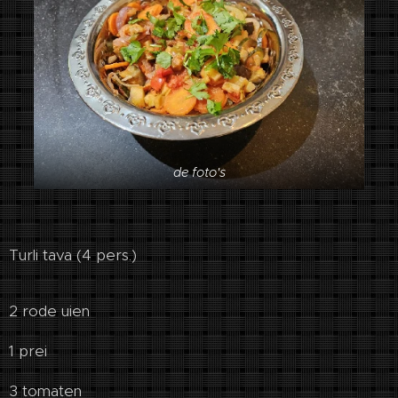
de foto's
Turli tava (4 pers.)
2 rode uien
1 prei
3 tomaten