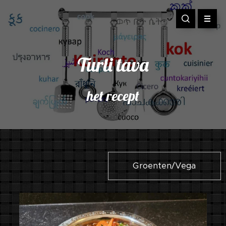
Turli tava
het recept
Groenten/Vega