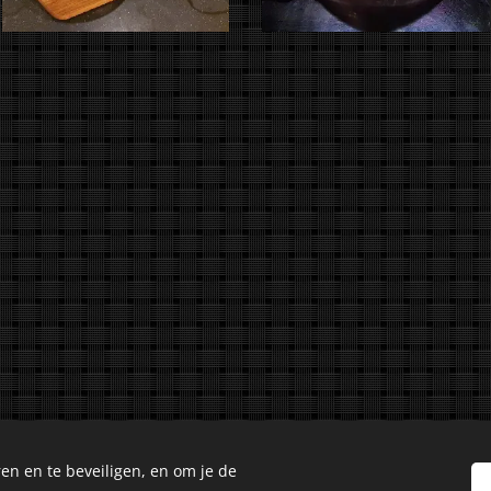
en en te beveiligen, en om je de
Culinary Creations. Oosseldstraat 8, Doetinchem, 7004 DM. Alle 