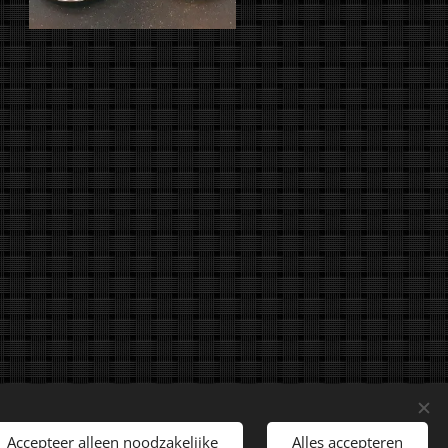
rechten voorbehouden.
Accepteer alleen noodzakelijke
Alles accepteren