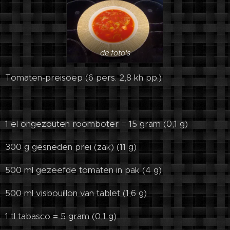
de foto's
To­ma­ten-prei­soep (6 pers. 2,8 kh pp.)
1 el ongezouten roomboter = 15 gram (0,1 g)
300 g gesneden prei (zak) (11 g)
500 ml gezeefde tomaten in pak (4 g)
500 ml visbouillon van tablet (1,6 g)
1 tl tabasco = 5 gram (0,1 g)