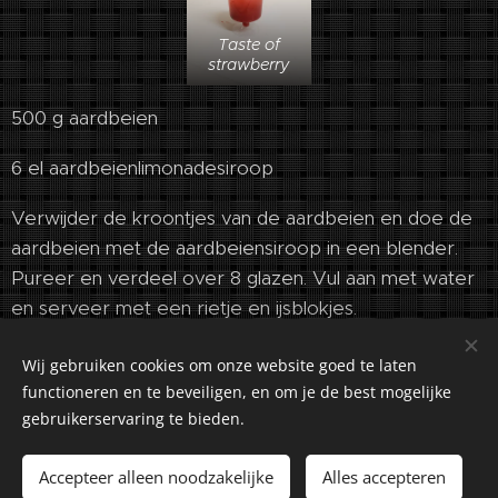
Taste of
strawberry
500 g aardbeien
6 el aardbeienlimonadesiroop
Verwijder de kroontjes van de aardbeien en doe de
aardbeien met de aardbeiensiroop in een blender.
Pureer en verdeel over 8 glazen. Vul aan met water
en serveer met een rietje en ijsblokjes.
Wij gebruiken cookies om onze website goed te laten
functioneren en te beveiligen, en om je de best mogelijke
gebruikerservaring te bieden.
©2018-2026 Kuiranto Culinary Creations. Oosseldstraat 8,
Doetinchem, 7004 DM. Alle rechten voorbehouden.
Accepteer alleen noodzakelijke
Alles accepteren
Cookies