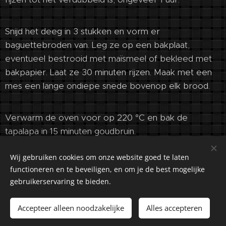
Snijd het deeg in 3 stukken en vorm er
baguettebroden van. Leg ze op een bakplaat,
eventueel bestrooid met maïsmeel of bekleed met
bakpapier. Laat ze 30 minuten rijzen. Maak met een
mes een lange ondiepe snede bovenop elk brood.
Verwarm de oven voor op 220 °C en bak de
tapalapa in 15 minuten goudbruin.
Wij gebruiken cookies om onze website goed te laten
functioneren en te beveiligen, en om je de best mogelijke
gebruikerservaring te bieden.
©2018-2026 Kuiranto Culinary Creations. Oosseldstraat 8,
Doetinchem, 7004 DM. Alle rechten voorbehouden.
Accepteer alleen noodzakelijke
Alles accepteren
Cookies