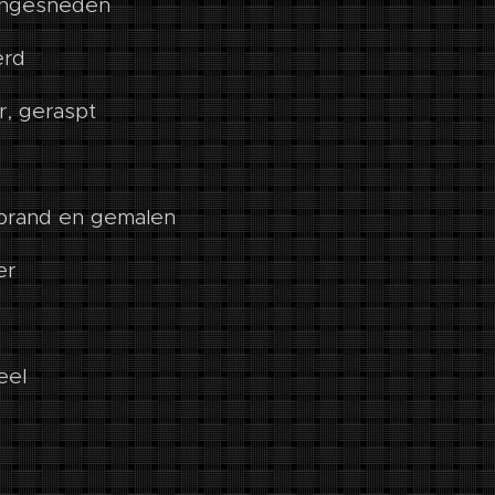
ijngesneden
erd
, geraspt
ebrand en gemalen
er
eel