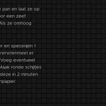
e pan en laat ze op
oor een zeef.
 Als ze omhoog
r en specerijen 1
ererwtenmeel er
. Voeg eventueel
aak ronde schijfjes
deze in 2 minuten
npapier.