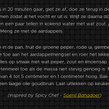
in 20 minuten gaar, giet ze af, doe ze terug in d
en zodat al het vocht er uit is. Wrijf ze daarna d
n een paar tellen in kokend water met wat zout.
. Meng ze met de aardappels.
ie in de pan, fruit de groene peper, rode ui, gembe
e toe aan het aardappelmengsel en roer het kikk
lles op smaak met wat peper, zout en limoensap
tenmeel toe als de massa niet stevig genoeg is. M
an 4 tot 5 centimeter en 1 centimeter hoog. Bak 
een laagje olie goudbruin. Laat uitlekken op keuke
(inspired by Spicy Chef -
Soenil Bahadoer
)