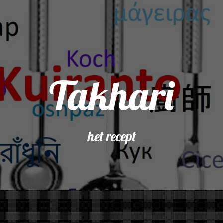
Takhari
het recept