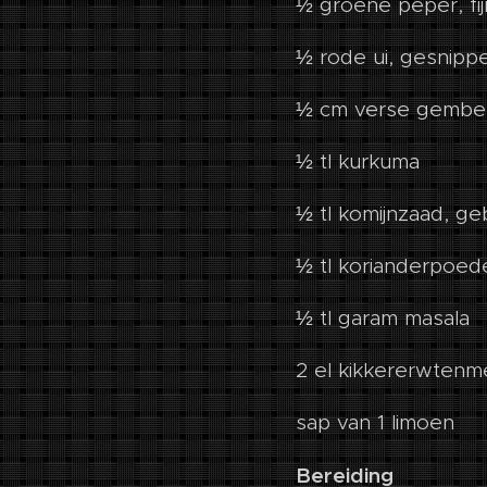
½ groene peper, f
½ rode ui, gesnipp
½ cm verse gember
½ tl kurkuma
½ tl komijnzaad, g
½ tl korianderpoed
½ tl garam masala
2 el kikkererwtenm
sap van 1 limoen
Bereiding