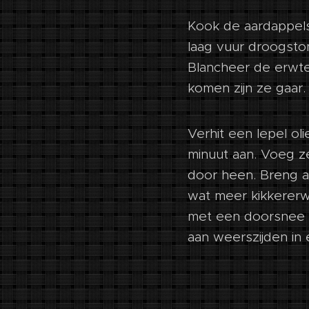
Kook de aardappels 
laag vuur droogstom
Blancheer de erwte
komen zijn ze gaar
Verhit een lepel ol
minuut aan. Voeg z
door heen. Breng a
wat meer kikkererw
met een doorsnee v
aan weerszijden in 