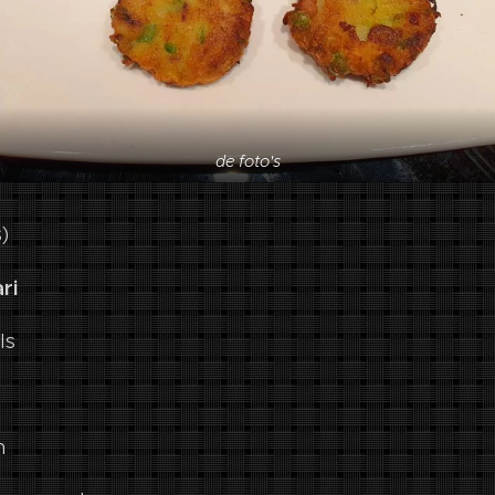
de foto's
)
ri
ls
n