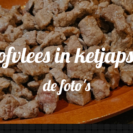
ofvlees in ketjap
de foto's