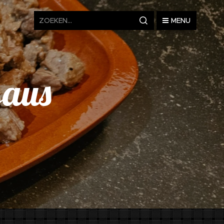
MENU
saus