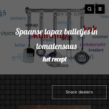
Spaanse tapaz balletjes in
tomatensaus
het recept
Snack dealers