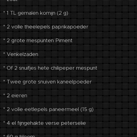
* 1 TL gemalen komijn (2 g)
* 2 volle theelepels paprikapoeder
* 2 grote mespunten Piment
* Venkelzaden
* Of 2 snuifjes hete chilipeper mespunt
* Twee grote snuiven kaneelpoeder
* 2 eieren
* 2 volle eetlepels paneermeel (15 g)
* 4 el fijngehakte verse peterselie
* 60 g bloem