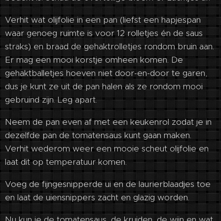
Verhit wat olijfolie in een pan (liefst een hapjespan
waar genoeg ruimte is voor 12 rolletjes én de saus
straks) en braad de gehaktrolletjes rondom bruin aan.
Er mag een mooi korstje omheen komen. De
gehaktballetjes hoeven niet door-en-door te garen,
dus je kunt ze uit de pan halen als ze rondom mooi
gebruind zijn. Leg apart.
Neem de pan even af met een keukenrol zodat je in
dezelfde pan de tomatensaus kunt gaan maken.
Verhit wederom weer een mooie scheut olijfolie en
laat dit op temperatuur komen.
Voeg de fijngesnipperde ui en de laurierblaadjes toe
en laat de uiensnippers zacht en glazig worden.
Nu kun je de tomatensaus, de kruiden, de wijn en wat