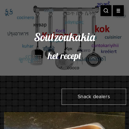
Soutzoukakia
het recept
Snack dealers