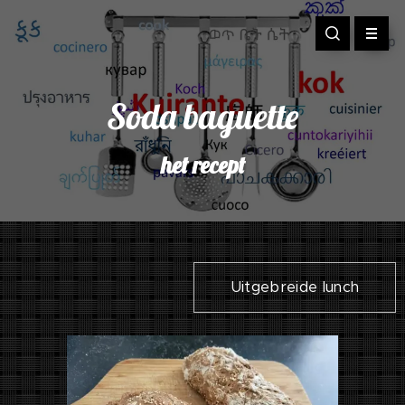
Soda baguette
het recept
Uitgebreide lunch