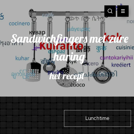
Sandwichfingers met zure
haring
het recept
Lunchtime