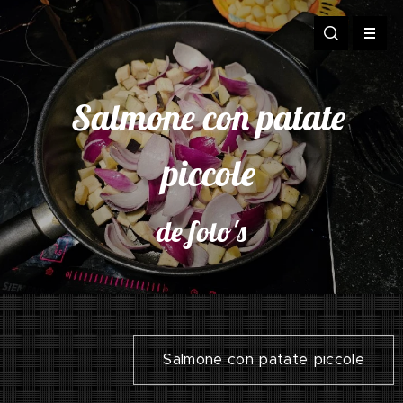
Salmone con patate
piccole
de foto's
Salmone con patate piccole