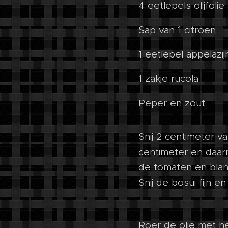
4 eetlepels olijfolie
Sap van 1 citroen
1 eetlepel appelazij
1 zakje rucola
Peper en zout
Snij 2 centimeter v
centimeter en daarn
de tomaten en blanc
Snij de bosui fijn en
Roer de olie met he