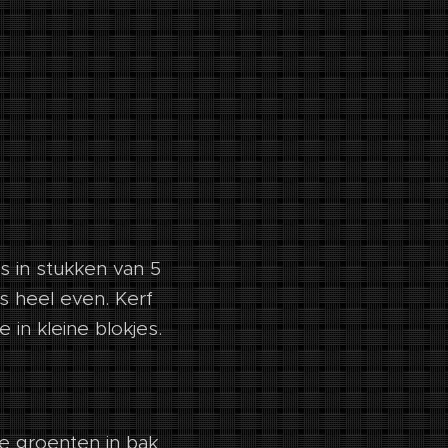
s in stukken van 5
s heel even. Kerf
 in kleine blokjes.
le groenten in bak