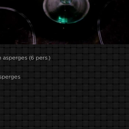
 asperges (6 pers.)
sperges