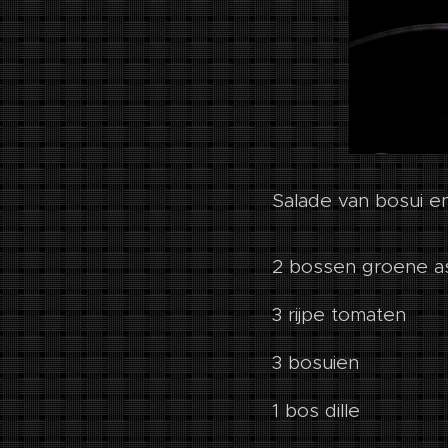
Salade van bosui en
2 bossen groene a
3 rijpe tomaten
3 bosuien
1 bos dille