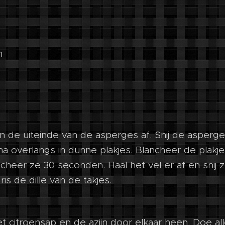
n
an de uiteinde van de asperges af. Snij de asperge
a overlangs in dunne plakjes. Blancheer de plakje
heer ze 30 seconden. Haal het vel er af en snij ze
 ris de dille van de takjes.
t citroensap en de azijn door elkaar heen. Doe al