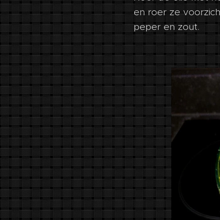
en roer ze voorzich
peper en zout.