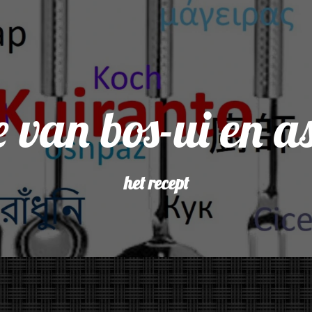
 van bos-ui en a
het recept