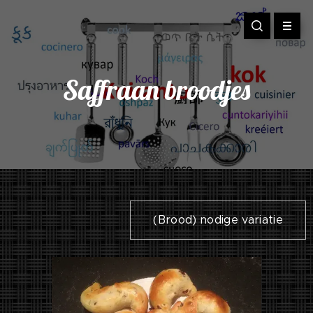
Saffraan broodjes
(Brood) nodige variatie