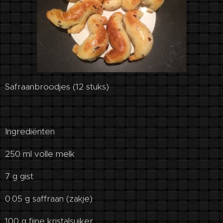
Safraanbroodjes (12 stuks)
Ingrediënten
250 ml volle melk
7 g gist
0.05 g saffraan (zakje)
100 g fijne kristalsuiker