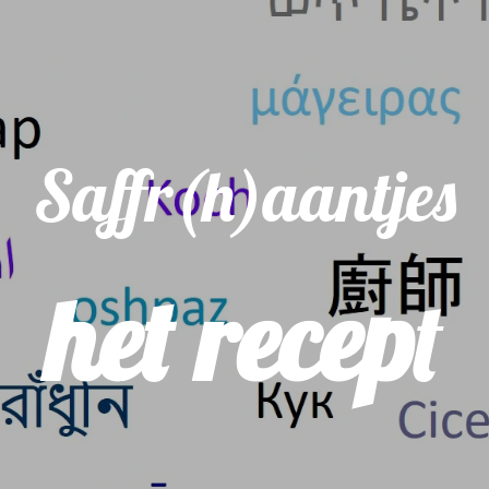
Saffr(h)aantjes
het recep
t