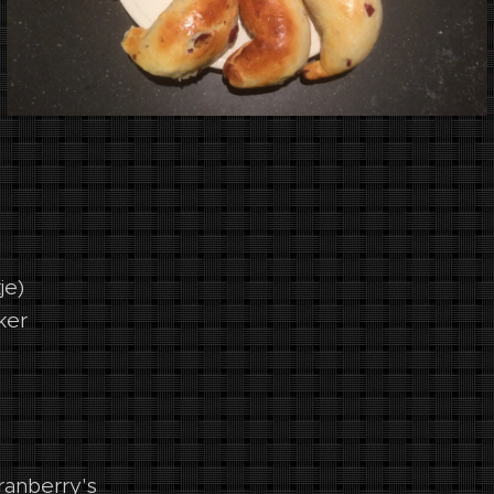
je)
iker
anberry's