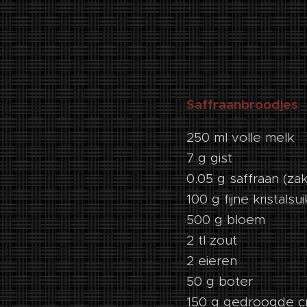
Saffraanbroodjes
250 ml volle melk
7 g gist
0.05 g saffraan (zak
100 g fijne kristalsu
500 g bloem
2 tl zout
2 eieren
50 g boter
150 g gedroogde cr