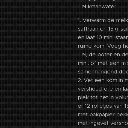
1 el kraanwater
1. Verwarm de melk
saffraan en 15 g su
en laat 10 min. st
ruime kom. Voeg he
1 ei, de boter en d
min., of met een mi
samenhangend dee
2. Vet een kom in m
vershoudfolie en la
plek tot het in vo
er 12 rolletjes van
met bakpapier bekl
met ingevet versho