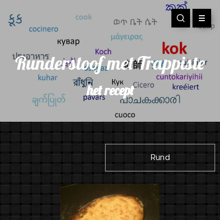
Runderstoof met Trappiste
het recept
Rund