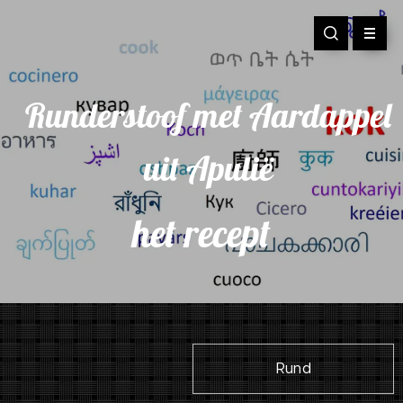
Runderstoof met Aardappel
uit Apulië
het recept
Rund