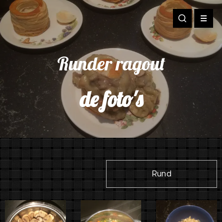
Runder ragout
de foto's
Rund