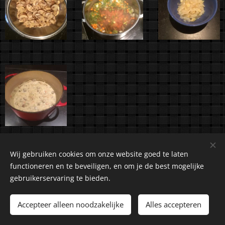
Wij gebruiken cookies om onze website goed te laten
functioneren en te beveiligen, en om je de best mogelijke
gebruikerservaring te bieden.
©2018-2026 Kuiranto Culinary Creations. Oosseldstraat 8,
Doetinchem, 7004 DM. Alle rechten voorbehouden.
Accepteer alleen noodzakelijke
Alles accepteren
Cookies