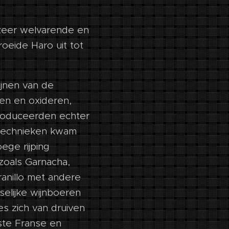
en zeer welvarende en
oeide Haro uit tot
jnen van de
sten en oxideren,
troduceerden echter
ttechnieken kwam
ege rijping
zoals Garnacha,
anillo met andere
selijke wijnboeren
es zich van druiven
este Franse en