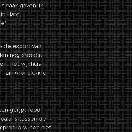
e smaak gaven. In
in Haro,
le'
op de export van
nden nog steeds,
en. Het wijnhuis
an zijn grondlegger
van gerijpt rood
 balans tussen de
pranillo wijnen niet