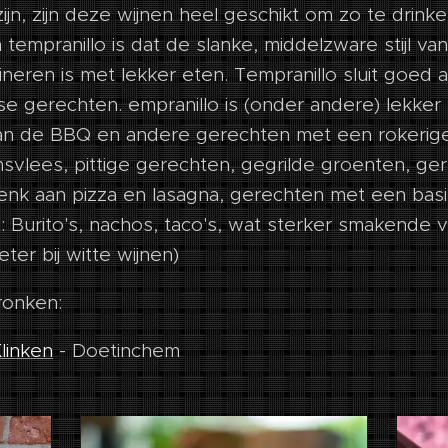
ijn, zijn deze wijnen heel geschikt om zo te drin
 tempranillo is dat de slanke, middelzware stijl va
eren is met lekker eten. Tempranillo sluit goed 
se gerechten. empranillo is (onder andere) lekker
van de BBQ en andere gerechten met een rokerig
msvlees, pittige gerechten, gegrilde groenten, g
denk aan pizza en lasagna, gerechten met een basi
 Burito's, nachos, taco's, wat sterker smakende 
eter bij witte wijnen)
onken:
 Klinken
- Doetinchem