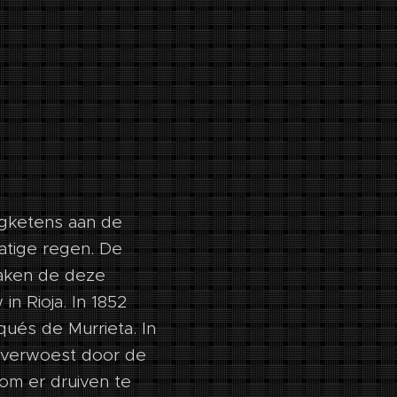
ergketens aan de
tige regen. De
maken de deze
n Rioja. In 1852
ués de Murrieta. In
 verwoest door de
 om er druiven te