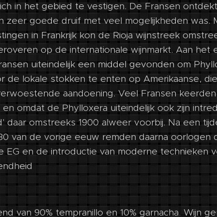
ch in het gebied te vestigen. De Fransen ontdek
n zeer goede druif met veel mogelijkheden was. 
ingen in Frankrijk kon de Rioja wijnstreek omstr
veroveren op de internationale wijnmarkt. Aan het
nsen uiteindelijk een middel gevonden om Phyll
r de lokale stokken te enten op Amerikaanse, die
verwoestende aandoening. Veel Fransen keerden
 en omdat de Phylloxera uiteindelijk ook zijn intre
' daar omstreeks 1900 alweer voorbij. Na een tijdel
 30 van de vorige eeuw remden daarna oorlogen de
e EG en de introductie van moderne technieken ve
endheid
end van 90% tempranillo en 10% garnacha. Wijn ge