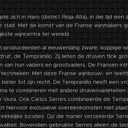
de zich in Haro (district Rioja Alta), in die tijd e
e stad. Met de komst van de Franse wijnmakers gr
jkste wijncentra ter wereld.
n produceerden al eeuwenlang zware, koppige wi
druif, de Tempranillo. Zij lieten de druiven flink gi
en van hun vaders en grootvaders. De Fransen in
e technieken. Met deze Franse wijnbouw- en teel
 beter tot zijn recht. De Tempranillo heeft een vro
rima te combineren met andere druivenvariëteiten 
e Viura. Ook Carlos Serres combineerde de Tempr
loot hiervoor exclusieve overeenkomsten met plaat
rekkelijke locaties. Op die manier verzekerde Serr
waliteit. Bovendien gebruikte Serres alleen de b