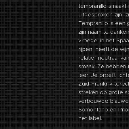
tempranillo smaakt 
uitgesproken zijn, 
Tempranillo is een 
zijn naam te danken
vroege' in het Spaa
rijpen, heeft de wij
relatief neutraal va
smaak. Ze hebben m
leer. Je proeft lich
Zuid-Frankrijk tere
streken op grote sc
verbouwde blauwe d
Somontano en Prior
het label.