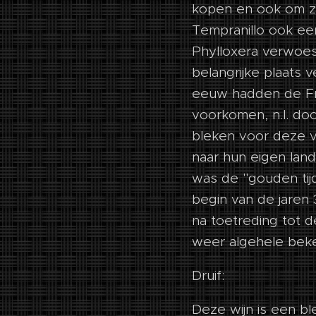
kopen en ook om zi
Tempranillo ook ee
Phylloxera verwoest
belangrijke plaats 
eeuw hadden de Fra
voorkomen, n.l. doo
bleken voor deze 
naar hun eigen land
was de "gouden tijd
begin van de jaren
na toetreding tot d
weer algehele bek
Druif:
Deze wijn is een bl