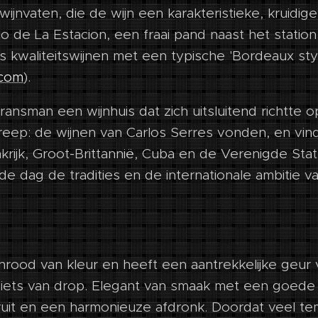
ijnvaten, die de wijn een karakteristieke, kruidig
 de La Estacion, een fraai pand naast het station 
 kwaliteitswijnen met een typische 'Bordeaux sty
.com
).
Fransman een wijnhuis dat zich uitsluitend richtte 
reep: de wijnen van Carlos Serres vonden, en vi
nkrijk, Groot-Brittannië, Cuba en de Verenigde Stat
 de dag de tradities en de internationale ambitie v
ijnrood van kleur en heeft een aantrekkelijke geur 
en iets van drop. Elegant van smaak met een goede
fruit en een harmonieuze afdronk. Doordat veel tem