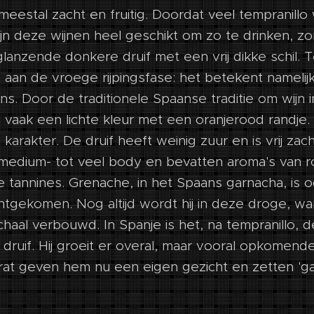
meestal zacht en fruitig. Doordat veel tempranillo 
zijn deze wijnen heel geschikt om zo te drinken, zo
glanzende donkere druif met een vrij dikke schil. 
 aan de vroege rijpingsfase: het betekent namelijk 
ns. Door de traditionele Spaanse traditie om wijn 
n vaak een lichte kleur met een oranjerood randje. 
n karakter. De druif heeft weinig zuur en is vrij zach
edium- tot veel body en bevatten aroma's van roo
te tannines. Grenache, in het Spaans garnacha, is oo
chtgekomen. Nog altijd wordt hij in deze droge, w
haal verbouwd. In Spanje is het, na tempranillo, 
ruif. Hij groeit er overal, maar vooral opkomende
at geven hem nu een eigen gezicht en zetten 'ga