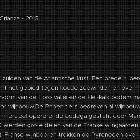
Crianza - 2015
en zuiden van de Atlantische kust. Een brede rij b
rmt het gebied tegen koude zeewinden en overma
rvorm van de Ebro vallei en de klei-kalk bodem 
oor wijnbouw.De Phoeniciërs bedreven al wijnbouw i
mercieel opererende bodega gesticht door Marq
0 werden grote delen van de Franse wijngaarden
is). Franse wijnboeren trokken de Pyreneeën over