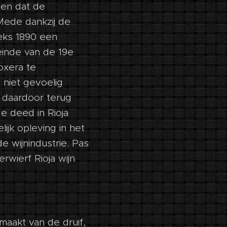
ten dat de
Mede dankzij de
eeks 1890 een
 einde van de 19e
oxera te
 niet gevoelig
 daardoor terug
de deed in Rioja
ijk opleving in het
 wijnindustrie. Pas
rwierf Rioja wijn
maakt van de druif,