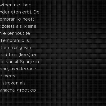
wijnen niet heel
nder eten erbij. De
Tempranillo heeft
zoiets als 'kleine
in eikenhout te
Tempranillo is
t en fruitig van
d fruit (kers) en
it vanuit Spanje in
arme, mediterrane
de meest
 streken als
rnacha' groot op