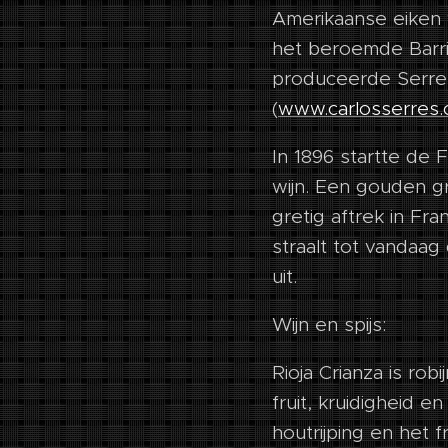
Amerikaanse eiken w
het beroemde Barrio
produceerde Serres
(
www.carlosserres
In 1896 startte de 
wijn. Een gouden g
gretig aftrek in Fra
straalt tot vandaag
uit.
Wijn en spijs:
Rioja Crianza is rob
fruit, kruidigheid 
houtrijping en het 