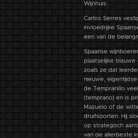
Wijnhuis:
Carlos Serres vestig
invloedrijke Spaans
een van de belangri
Spaanse wijnboere
plaatselijke blauwe 
zoals ze dat leerd
nieuwe, eigentijds
de Tempranillo veel
(temprano) en is p
Mazuelo of de witt
druifsoorten. Hij s
op strategisch aant
van de allerbeste k