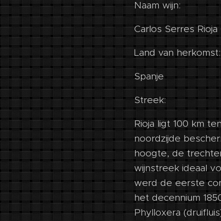
Naam wijn:
Carlos Serres Rioja 
Land van herkomst:
Spanje
Streek:
Rioja ligt 100 km t
noordzijde besche
hoogte, de trechte
wijnstreek ideaal v
werd de eerste com
het decennium 185
Phylloxera (druiflu