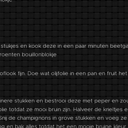
n stukjes en kook deze in een paar minuten beetga
roenten bouillonblokje
flook fijn. Doe wat olijfolie in een pan en fruit h
kleinere stukken en bestrooi deze met peper en zou
olie totdat ze mooi bruin zijn. Halveer de krieltjes
s. Snij de champignons in grove stukken en voeg ze 
og en bak alles totdat het een mooie bruine kleur k