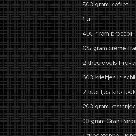
500 gram kipfilet
1 ui
400 gram broccoli
125 gram crème fra
2 theelepels Prove
600 krieltjes in schil
2 teentjes knoflook
200 gram kastanje
30 gram Gran Pard
1 groentenbouillonb