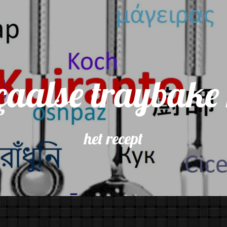
çaalse traybake 
het recept