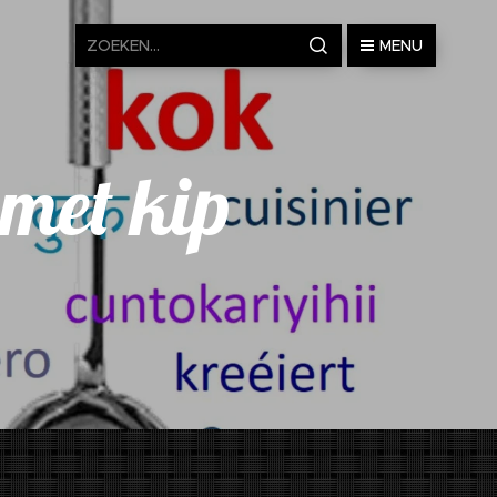
MENU
met kip