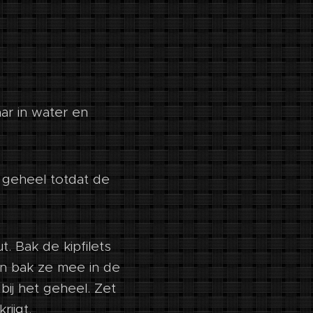
ar in water en
et geheel totdat de
t. Bak de kipfilets
 en bak ze mee in de
bij het geheel. Zet
rijgt.