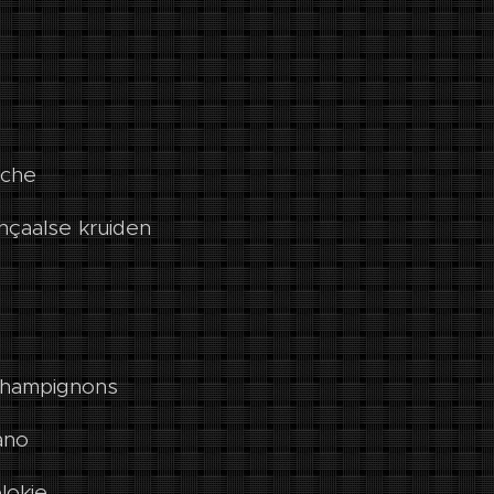
iche
nçaalse kruiden
champignons
ano
lokje