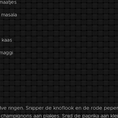
maatjes
 masala
 kaas
 maggi
alve ringen. Snipper de knoflook en de rode peper.
 champignons aan plakjes. Snijd de paprika aan kle