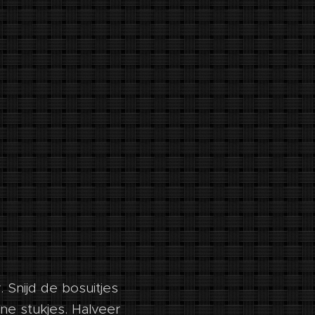
 Snijd de bosuitjes
ine stukjes. Halveer