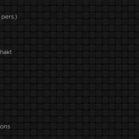
 pers.)
hakt
nons