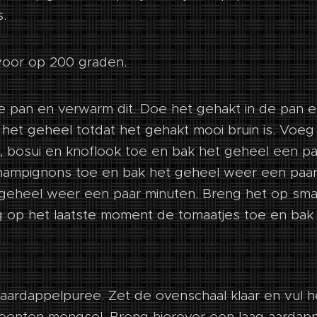
.
oor op 200 graden.
 de pan en verwarm dit. Doe het gehakt in de pan 
 het geheel totdat het gehakt mooi bruin is. Voe
, bosui en knoflook toe en bak het geheel een p
hampignons toe en bak het geheel weer een paar
 geheel weer een paar minuten. Breng het op sm
 op het laatste moment de tomaatjes toe en bak
aardappelpuree. Zet de ovenschaal klaar en vul h
oenten mengsel. Breng hierover een laag aardapp