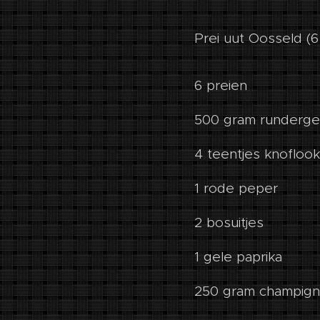
Prei uut Oosseld (6
6 preien
500 gram runderge
4 teentjes knoflook
1 rode peper
2 bosuitjes
1 gele paprika
250 gram champig