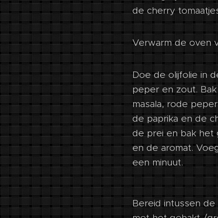
de cherry tomaatjes
Verwarm de oven v
Doe de olijfolie in
peper en zout. Bak
masala, rode peper
de paprika en de c
de prei en bak het
en de aromat. Voeg
een minuut.
Bereid intussen de 
met het gehakt-/gr