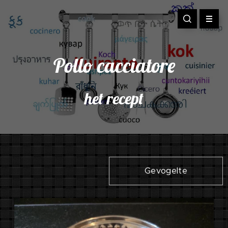
Pollo cacciatore
het recept
Gevogelte