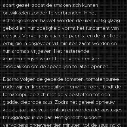
apart gezet, zodat de smaken zich kunnen
ontwikkelen zonder te verbranden. In het
achtergebleven bakvet worden de uien rustig glazig
gebakken; hun zoetigheid vormt het fundament van
de saus. Vervolgens gaan de paprika en de knoflook
erbij, die in ongeveer vijf minuten zacht worden en
hun aroma's vrijgeven. Het resterende
kruidenmengsel wordt toegevoegd en kort
meebakken om de specerijen te laten openen.
Daarna volgen de gepelde tomaten, tomatenpuree,
rode wijn en kippenbouillon. Terwijl je roert, bindt de
tomatenpuree zich met de vloeistoffen tot een
gladde, dieprode saus. Zodra het geheel opnieuw
kookt, gaat het vuur omlaag en worden de kipstukjes
teruggelegd in de pan. Het gerecht suddert
vervolgens ongeveer tien minuten, tot de saus indikt