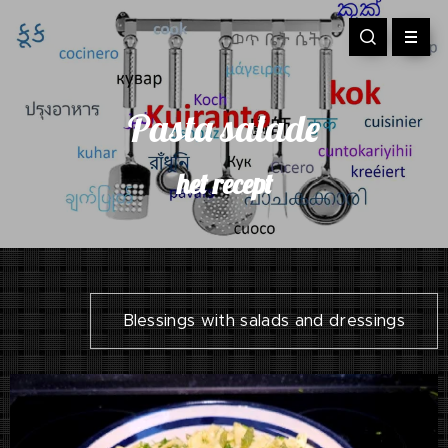
Pasta salade
het recept
Blessings with salads and dressings