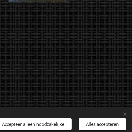
rechten voorbehouden.
Accepteer alleen noodzakelijke
Alles accepteren