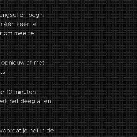
engsel en begin
n één keer te
er om mee te
k opnieuw af met
ts.
er 10 minuten
 Dek het deeg af en
oordat je het in de