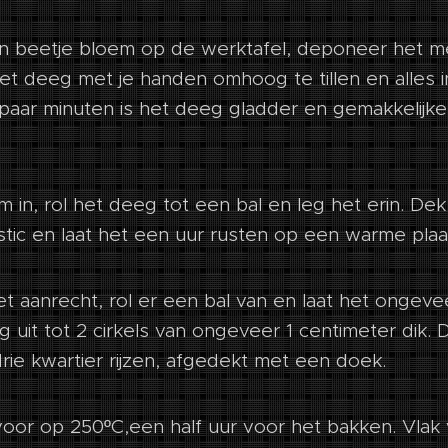
en beetje bloem op de werktafel, deponeer het m
t deeg met je handen omhoog te tillen en alles i
paar minuten is het deeg gladder en gemakkelijk
 in, rol het deeg tot een bal en leg het erin. De
stic en laat het een uur rusten op een warme plaa
 aanrecht, rol er een bal van en laat het ongeve
g uit tot 2 cirkels van ongeveer 1 centimeter dik.
rie kwartier rijzen, afgedekt met een doek.
or op 250ºC,een half uur voor het bakken. Vlak v