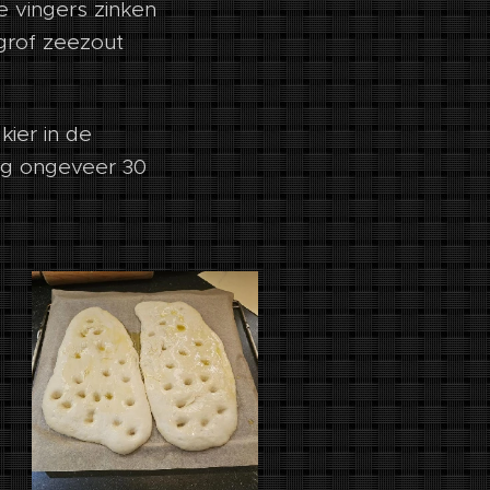
je vingers zinken
 grof zeezout
kier in de
og ongeveer 30