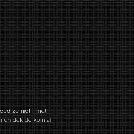
eed ze niet - met
en en dek de kom af