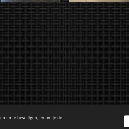
en en te beveiligen, en om je de
Culinary Creations. Oosseldstraat 8, Doetinchem, 7004 DM. Alle 
Cookies